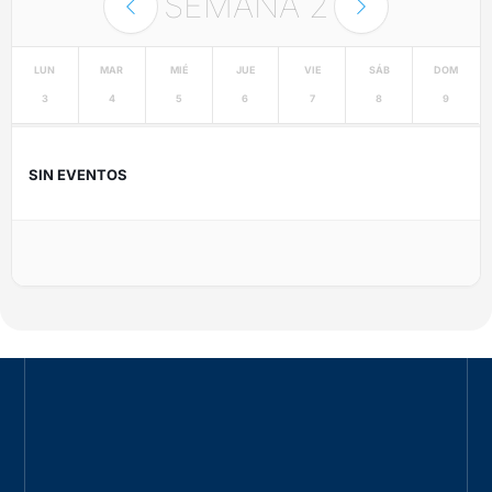
SEMANA
2
LUN
MAR
MIÉ
JUE
VIE
SÁB
DOM
3
4
5
6
7
8
9
SIN EVENTOS