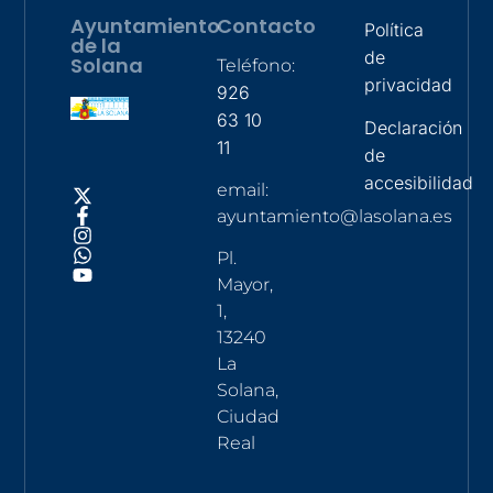
Ayuntamiento
Contacto
Política
de la
de
Solana
Teléfono:
privacidad
926
63 10
Declaración
11
de
accesibilidad
email:
ayuntamiento@lasolana.es
Pl.
Mayor,
1,
13240
La
Solana,
Ciudad
Real