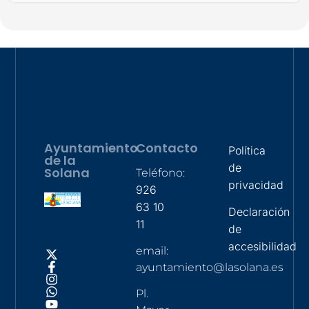
Ayuntamiento
Contacto
Política
de la
de
Solana
Teléfono:
privacidad
926
63 10
Declaración
11
de
accesibilidad
email:
ayuntamiento@lasolana.es
Pl.