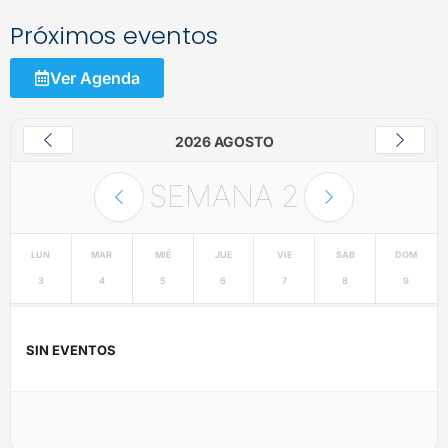
Próximos eventos
Ver Agenda
2026 AGOSTO
SEMANA
2
LUN
MAR
MIÉ
JUE
VIE
SÁB
DOM
3
4
5
6
7
8
9
SIN EVENTOS