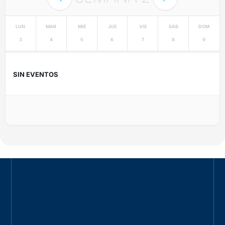
LUN
MAR
MIÉ
JUE
VIE
SÁB
DOM
3
4
5
6
7
8
9
SIN EVENTOS