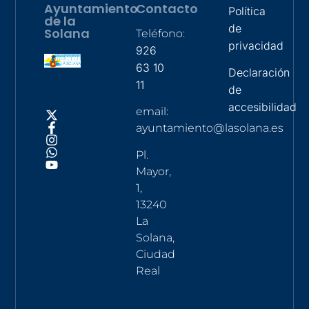
Ayuntamiento
Contacto
Política
de la
de
Solana
Teléfono:
privacidad
926
63 10
Declaración
11
de
accesibilidad
email:
ayuntamiento@lasolana.es
Pl.
Mayor,
1,
13240
La
Solana,
Ciudad
Real