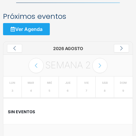
Próximos eventos
Ver Agenda
2026 AGOSTO
SEMANA
2
LUN
MAR
MIÉ
JUE
VIE
SÁB
DOM
3
4
5
6
7
8
9
SIN EVENTOS