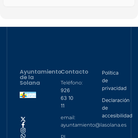
Ayuntamiento
Contacto
Política
de la
de
Solana
Teléfono:
privacidad
926
63 10
Declaración
11
de
accesibilidad
email:
ayuntamiento@lasolana.es
Pl.