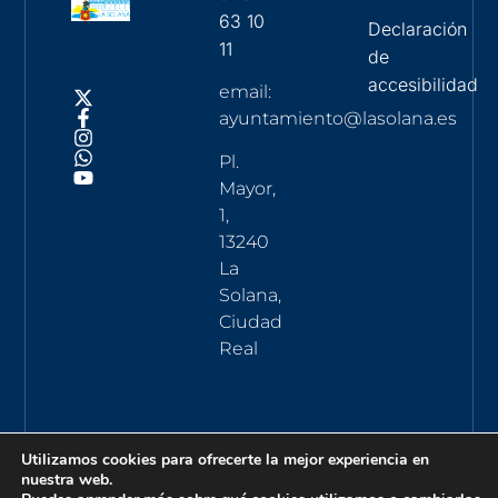
63 10
Declaración
11
de
accesibilidad
email:
ayuntamiento@lasolana.es
Pl.
Mayor,
1,
13240
La
Solana,
Ciudad
Real
Utilizamos cookies para ofrecerte la mejor experiencia en
nuestra web.