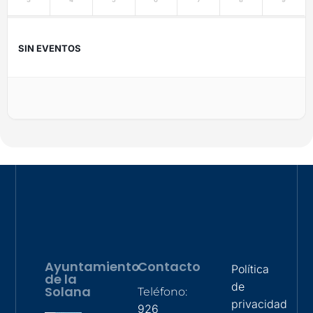
SIN EVENTOS
Ayuntamiento
Contacto
Política
de la
de
Solana
Teléfono:
privacidad
926