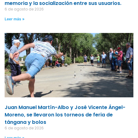
memoria y la socialización entre sus usuarios.
6 de agosto de 2026
Leer más »
Juan Manuel Martín-Albo y José Vicente Ángel-
Moreno, se llevaron los torneos de feria de
tángana y bolos
6 de agosto de 2026
Leer más »