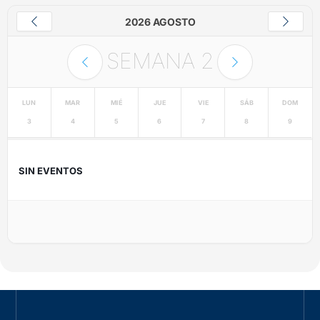
2026 AGOSTO
SEMANA
2
LUN
MAR
MIÉ
JUE
VIE
SÁB
DOM
3
4
5
6
7
8
9
SIN EVENTOS