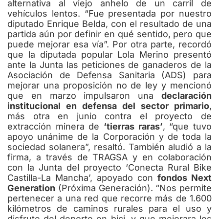
alternativa al viejo anhelo de un carril de
vehículos lentos. “Fue presentada por nuestro
diputado Enrique Belda, con el resultado de una
partida aún por definir en qué sentido, pero que
puede mejorar esa vía”. Por otra parte, recordó
que la diputada popular Lola Merino presentó
ante la Junta las peticiones de ganaderos de la
Asociación de Defensa Sanitaria (ADS) para
mejorar una proposición no de ley y mencionó
que en marzo impulsaron una
declaración
institucional en defensa del sector primario
,
más otra en junio contra el proyecto de
extracción minera de
‘tierras raras’
, “que tuvo
apoyo unánime de la Corporación y de toda la
sociedad solanera”, resaltó. También aludió a la
firma, a través de TRAGSA y en colaboración
con la Junta del proyecto ‘Conecta Rural Bike
Castilla-La Mancha’, apoyado con
fondos Next
Generation
(Próxima Generación). “Nos permite
pertenecer a una red que recorre más de 1.600
kilómetros de caminos rurales para el uso y
disfrute del deporte en bici, y que mejorara los