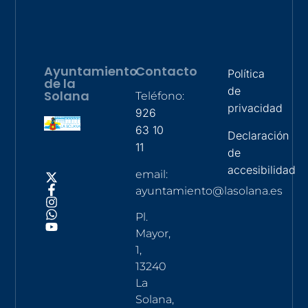
Ayuntamiento
Contacto
Política
de la
de
Solana
Teléfono:
privacidad
926
63 10
Declaración
11
de
accesibilidad
email:
ayuntamiento@lasolana.es
Pl.
Mayor,
1,
13240
La
Solana,