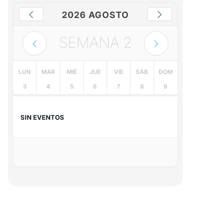
2026 AGOSTO
SEMANA
2
LUN
MAR
MIÉ
JUE
VIE
SÁB
DOM
3
4
5
6
7
8
9
SIN EVENTOS