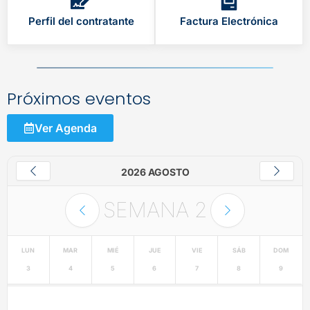
Perfil del contratante
Factura Electrónica
Próximos eventos
Ver Agenda
2026 AGOSTO
SEMANA
2
LUN
MAR
MIÉ
JUE
VIE
SÁB
DOM
3
4
5
6
7
8
9