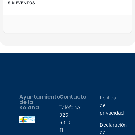
SIN EVENTOS
Ayuntamiento
Contacto
Política
de la
de
Solana
Teléfono:
privacidad
926
63 10
Declaración
11
de