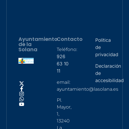
Ayuntamiento
Contacto
Política
de la
de
Solana
Teléfono:
privacidad
926
63 10
Declaración
11
de
accesibilidad
email:
ayuntamiento@lasolana.es
Pl.
Mayor,
1,
13240
La