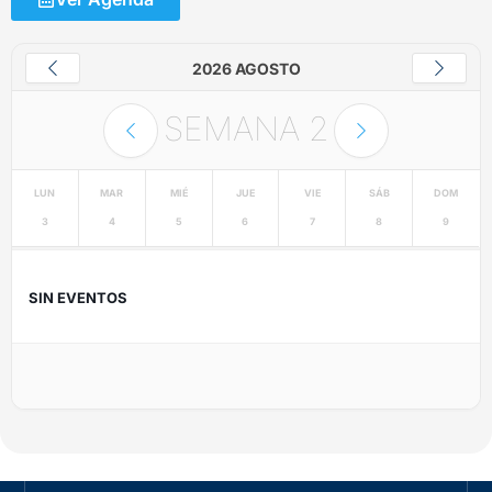
2026 AGOSTO
SEMANA
2
LUN
MAR
MIÉ
JUE
VIE
SÁB
DOM
3
4
5
6
7
8
9
SIN EVENTOS