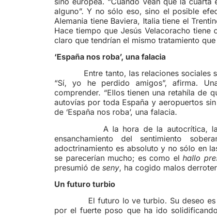
sino europea. “Cuando vean que la cuarta
alguno”. Y no sólo eso, sino el posible ef
Alemania tiene Baviera, Italia tiene el Trent
Hace tiempo que Jesús Velacoracho tiene cl
claro que tendrían el mismo tratamiento que
‘España nos roba’, una falacia
Entre tanto, las relaciones sociales se 
“Sí, yo he perdido amigos”, afirma. Un
comprender. “Ellos tienen una retahíla de 
autovías por toda España y aeropuertos sin
de ‘España nos roba’, una falacia.
A la hora de la autocrítica, la dej
ensanchamiento del sentimiento sober
adoctrinamiento es absoluto y no sólo en las
se parecerían mucho; es como el
hallo pre
presumió de
seny
, ha cogido malos derroter
Un futuro turbio
El futuro lo ve turbio. Su deseo es que
por el fuerte poso que ha ido solidifican