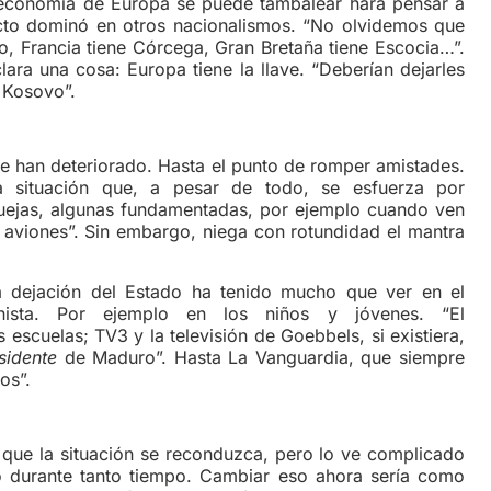
 economía de Europa se puede tambalear hará pensar a
ecto dominó en otros nacionalismos. “No olvidemos que
ino, Francia tiene Córcega, Gran Bretaña tiene Escocia…”.
ara una cosa: Europa tiene la llave. “Deberían dejarles
 Kosovo”.
han deteriorado. Hasta el punto de romper amistades.
a situación que, a pesar de todo, se esfuerza por
quejas, algunas fundamentadas, por ejemplo cuando ven
 aviones”. Sin embargo, niega con rotundidad el mantra
ación del Estado ha tenido mucho que ver en el
anista. Por ejemplo en los niños y jóvenes. “El
 escuelas; TV3 y la televisión de Goebbels, si existiera,
sidente
de Maduro”. Hasta La Vanguardia, que siempre
os”.
 la situación se reconduzca, pero lo ve complicado
do durante tanto tiempo. Cambiar eso ahora sería como