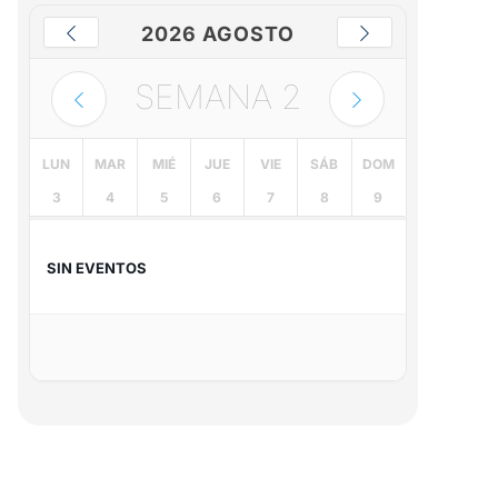
2026 AGOSTO
SEMANA
2
LUN
MAR
MIÉ
JUE
VIE
SÁB
DOM
3
4
5
6
7
8
9
SIN EVENTOS