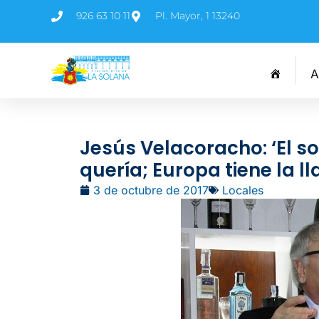
926 63 10 11
Pl. Mayor, 1 13240
A
Jesús Velacoracho: ‘El 
quería; Europa tiene la ll
3 de octubre de 2017
Locales