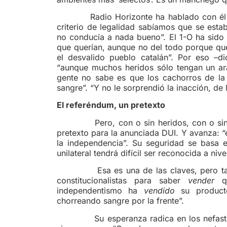
Radio Horizonte ha hablado con él y as
criterio de legalidad sabíamos que se est
no conducía a nada bueno”. El 1-O ha sido 
que querían, aunque no del todo porque que
el desvalido pueblo catalán”. Por eso –di
“aunque muchos heridos sólo tengan un ar
gente no sabe es que los cachorros de la
sangre”. “Y no le sorprendió la inacción, de
El referéndum, un pretexto
Pero, con o sin heridos, con o sin car
pretexto para la anunciada DUI. Y avanza: “el
la independencia”. Su seguridad se basa 
unilateral tendrá difícil ser reconocida a nive
Esa es una de las claves, pero también
constitucionalistas para saber
vender
qu
independentismo ha
vendido
su product
chorreando sangre por la frente”.
Su esperanza radica en los nefastos