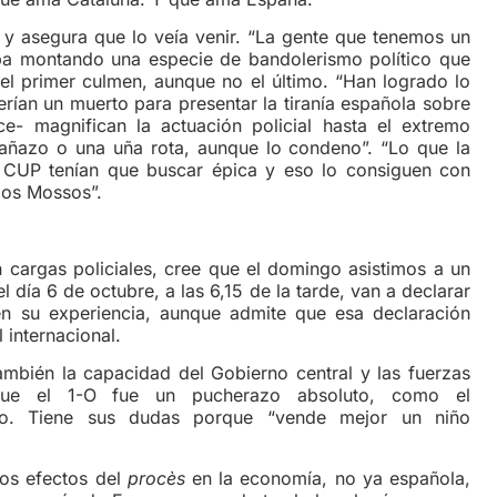
egura que lo veía venir. “La gente que tenemos un
aba montando una especie de bandolerismo político que
el primer culmen, aunque no el último. “Han logrado lo
rían un muerto para presentar la tiranía española sobre
ce- magnifican la actuación policial hasta el extremo
añazo o una uña rota, aunque lo condeno”. “Lo que la
 CUP tenían que buscar épica y eso lo consiguen con
 los Mossos”.
gas policiales, cree que el domingo asistimos a un
 día 6 de octubre, a las 6,15 de la tarde, van a declarar
en su experiencia, aunque admite que esa declaración
l internacional.
 la capacidad del Gobierno central y las fuerzas
e el 1-O fue un pucherazo absoluto, como el
o. Tiene sus dudas porque “vende mejor un niño
 efectos del
procès
en la economía, no ya española,