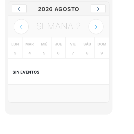
2026 AGOSTO
SEMANA
2
LUN
MAR
MIÉ
JUE
VIE
SÁB
DOM
3
4
5
6
7
8
9
SIN EVENTOS