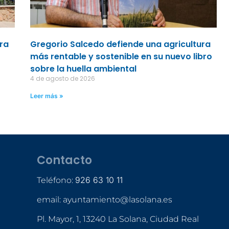
ara
Gregorio Salcedo defiende una agricultura
más rentable y sostenible en su nuevo libro
sobre la huella ambiental
4 de agosto de 2026
Leer más »
Contacto
926 63 10 11
Teléfono:
email: ayuntamiento@lasolana.es
Pl. Mayor, 1, 13240 La Solana, Ciudad Real