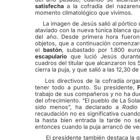
satisfecha
a la cofradía del nazaren
momento climatológico que vivimos.
La imagen de Jesús salió al pórtico de
ataviado con la nueva túnica blanca qu
del año. Desde primera hora fueron 
objetos, que a continuación comenzaro
el
bastón
, subastado por 1.800 eur
escapulario
que lució Jesús durant
cuadros del titular que alcanzaron los
cierra la puja, y que salió a las 12,30 de
Los directivos de la cofradía organ
tener todo a punto. Su presidente,
trabajo de sus compañeros y no ha dud
del ofrecimiento. “El pueblo de La Sol
sido menos”, ha declarado a
Radio
recaudación no es significativa cuand
la hasta bien entrada la tarde no 
entonces cuando la puja arrancó de ve
El presidente también destaca la gr