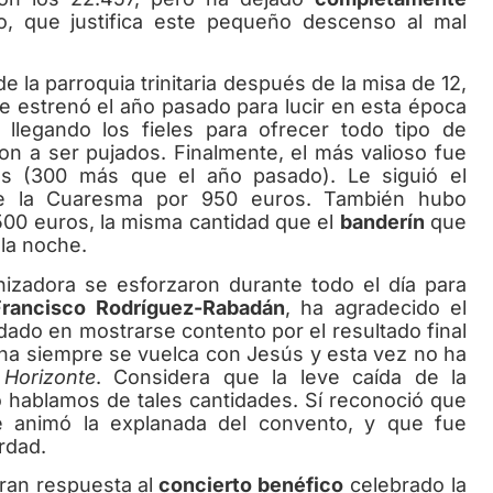
o, que justifica este pequeño descenso al mal
 la parroquia trinitaria después de la misa de 12,
e estrenó el año pasado para lucir en esta época
llegando los fieles para ofrecer todo tipo de
n a ser pujados. Finalmente, el más valioso fue
os (300 más que el año pasado). Le siguió el
e la Cuaresma por 950 euros. También hubo
 500 euros, la misma cantidad que el
banderín
que
 la noche.
izadora se esforzaron durante todo el día para
Francisco Rodríguez-Rabadán
, ha agradecido el
ado en mostrarse contento por el resultado final
ana siempre se vuelca con Jesús y esta vez no ha
 Horizonte
. Considera que la leve caída de la
o hablamos de tales cantidades. Sí reconoció que
se animó la explanada del convento, y que fue
rdad.
an respuesta al
concierto benéfico
celebrado la