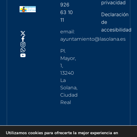
privacidad
926
63 10
Declaración
11
de
accesibilidad
email:
ayuntamiento@lasolana.es
Pl.
Mayor,
1,
13240
La
Solana,
Ciudad
Real
Utilizamos cookies para ofrecerte la mejor experiencia en