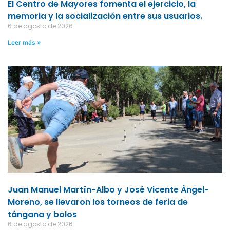
El Centro de Mayores fomenta el ejercicio, la
memoria y la socialización entre sus usuarios.
6 de agosto de 2026
Leer más »
Juan Manuel Martín-Albo y José Vicente Ángel-
Moreno, se llevaron los torneos de feria de
tángana y bolos
6 de agosto de 2026