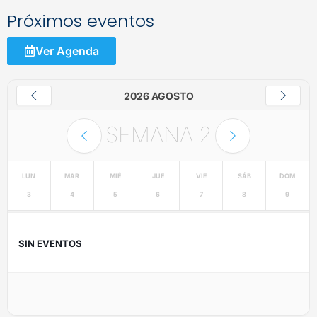
Próximos eventos
Ver Agenda
2026 AGOSTO
SEMANA
2
LUN
MAR
MIÉ
JUE
VIE
SÁB
DOM
3
4
5
6
7
8
9
SIN EVENTOS