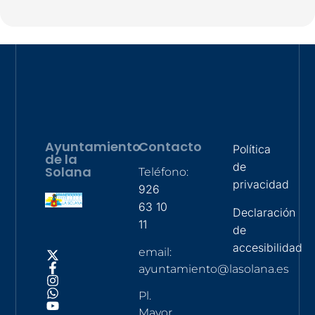
Ayuntamiento
Contacto
Política
de la
de
Solana
Teléfono:
privacidad
926
63 10
Declaración
11
de
accesibilidad
email:
ayuntamiento@lasolana.es
Pl.
Mayor,