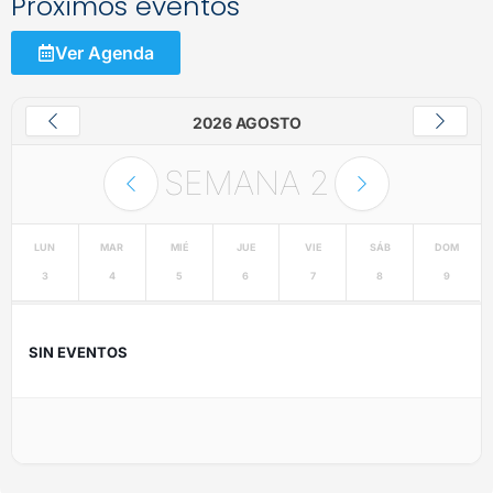
Próximos eventos
Ver Agenda
2026 AGOSTO
SEMANA
2
LUN
MAR
MIÉ
JUE
VIE
SÁB
DOM
3
4
5
6
7
8
9
SIN EVENTOS