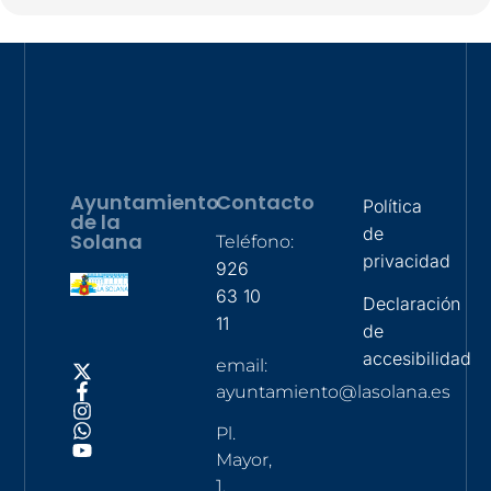
Ayuntamiento
Contacto
Política
de la
de
Solana
Teléfono:
privacidad
926
63 10
Declaración
11
de
accesibilidad
email:
ayuntamiento@lasolana.es
Pl.
Mayor,
1,