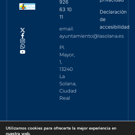
926
63 10
Declaración
11
de
accesibilidad
email:
ayuntamiento@lasolana.es
Pl.
Mayor,
1,
13240
La
Solana,
Ciudad
Real
Utilizamos cookies para ofrecerte la mejor experiencia en
nuestra web.