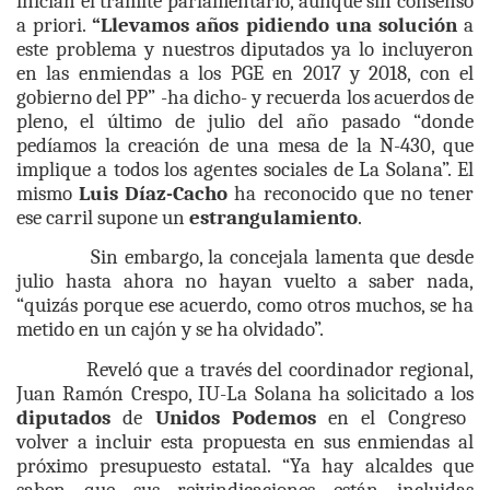
inician el trámite parlamentario, aunque sin consenso
a priori.
“Llevamos años pidiendo una solución
a
este problema y nuestros diputados ya lo incluyeron
en las enmiendas a los PGE en 2017 y 2018, con el
gobierno del PP” -ha dicho- y recuerda los acuerdos de
pleno, el último de julio del año pasado “donde
pedíamos la creación de una mesa de la N-430, que
implique a todos los agentes sociales de La Solana”. El
mismo
Luis Díaz-Cacho
ha reconocido que no tener
ese carril supone un
estrangulamiento
.
Sin embargo, la concejala lamenta que desde
julio hasta ahora no hayan vuelto a saber nada,
“quizás porque ese acuerdo, como otros muchos, se ha
metido en un cajón y se ha olvidado”.
Reveló que a través del coordinador regional,
Juan Ramón Crespo, IU-La Solana ha solicitado a los
diputados
de
Unidos Podemos
en el Congreso
volver a incluir esta propuesta en sus enmiendas al
próximo presupuesto estatal. “Ya hay alcaldes que
saben que sus reivindicaciones están incluidas