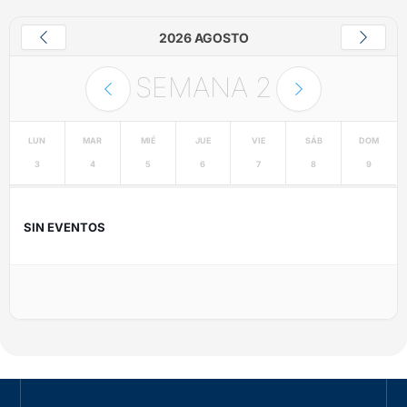
2026 AGOSTO
SEMANA
2
LUN
MAR
MIÉ
JUE
VIE
SÁB
DOM
3
4
5
6
7
8
9
SIN EVENTOS