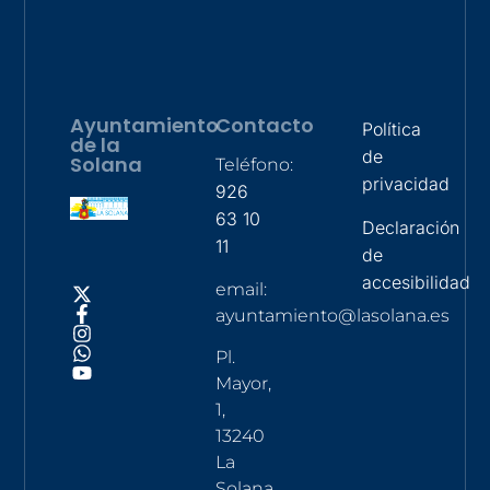
Ayuntamiento
Contacto
Política
de la
de
Solana
Teléfono:
privacidad
926
63 10
Declaración
11
de
accesibilidad
email:
ayuntamiento@lasolana.es
Pl.
Mayor,
1,
13240
La
Solana,