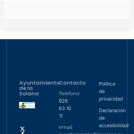
Ayuntamiento
Contacto
Política
de la
de
Solana
Teléfono:
privacidad
926
63 10
Declaración
11
de
accesibilidad
email: