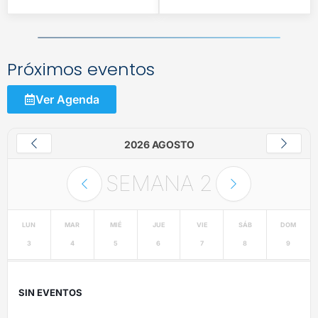
Próximos eventos
Ver Agenda
2026 AGOSTO
SEMANA
2
LUN
MAR
MIÉ
JUE
VIE
SÁB
DOM
3
4
5
6
7
8
9
SIN EVENTOS