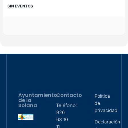
SIN EVENTOS
Ayuntamiento
Contacto
Política
de la
de
Solana
Teléfono:
privacidad
926
63 10
Declaración
11