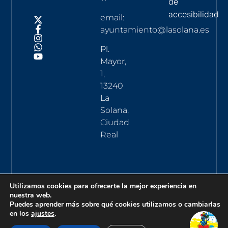
de
accesibilidad
email:
ayuntamiento@lasolana.es
Pl.
Mayor,
1,
13240
La
Solana,
Ciudad
Real
Utilizamos cookies para ofrecerte la mejor experiencia en
nuestra web.
Puedes aprender más sobre qué cookies utilizamos o cambiarlas
en los
ajustes
.