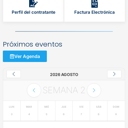
Perfil del contratante
Factura Electrónica
Próximos eventos
Ver Agenda
2026 AGOSTO
SEMANA
2
LUN
MAR
MIÉ
JUE
VIE
SÁB
DOM
3
4
5
6
7
8
9