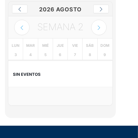
2026 AGOSTO
SEMANA
2
LUN
MAR
MIÉ
JUE
VIE
SÁB
DOM
3
4
5
6
7
8
9
SIN EVENTOS