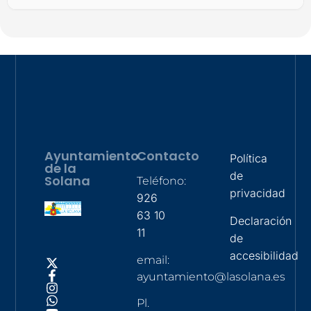
Ayuntamiento
Contacto
Política
de la
de
Solana
Teléfono:
privacidad
926
63 10
Declaración
11
de
accesibilidad
email:
ayuntamiento@lasolana.es
Pl.