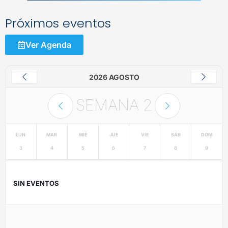
Próximos eventos
Ver Agenda
2026 AGOSTO
SEMANA
2
LUN
MAR
MIÉ
JUE
VIE
SÁB
DOM
3
4
5
6
7
8
9
SIN EVENTOS