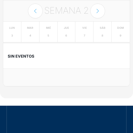
SEMANA
2
LUN
MAR
MIÉ
JUE
VIE
SÁB
DOM
3
4
5
6
7
8
9
SIN EVENTOS