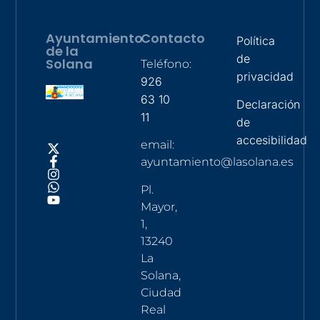
Ayuntamiento
Contacto
Política
de la
de
Solana
Teléfono:
privacidad
926
63 10
Declaración
11
de
accesibilidad
email:
ayuntamiento@lasolana.es
Pl.
Mayor,
1,
13240
La
Solana,
Ciudad
Real