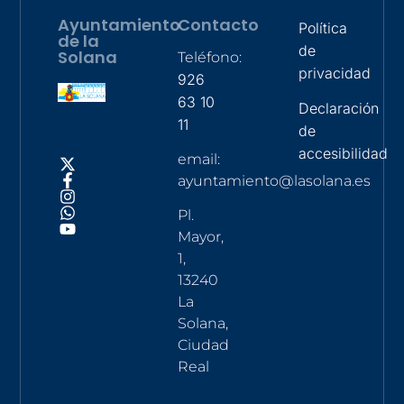
Ayuntamiento
Contacto
Política
de la
de
Solana
Teléfono:
privacidad
926
63 10
Declaración
11
de
accesibilidad
email:
ayuntamiento@lasolana.es
Pl.
Mayor,
1,
13240
La
Solana,
Ciudad
Real