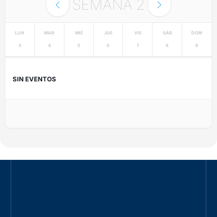
SEMANA
2
LUN
MAR
MIÉ
JUE
VIE
SÁB
DOM
3
4
5
6
7
8
9
SIN EVENTOS