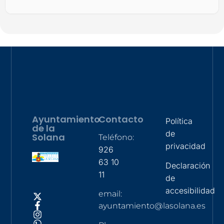
Ayuntamiento
Contacto
Política
de la
de
Solana
Teléfono:
privacidad
926
63 10
Declaración
11
de
accesibilidad
email:
ayuntamiento@lasolana.es