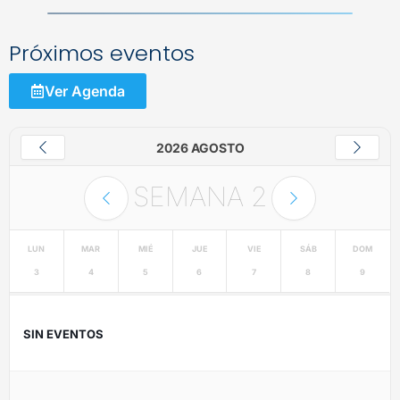
Próximos eventos
Ver Agenda
2026 AGOSTO
SEMANA
2
LUN
MAR
MIÉ
JUE
VIE
SÁB
DOM
3
4
5
6
7
8
9
SIN EVENTOS