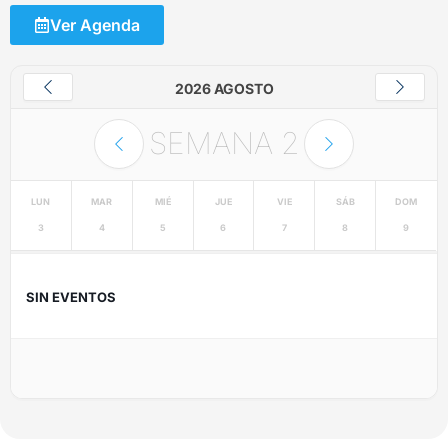
Ver Agenda
2026 AGOSTO
SEMANA
2
LUN
MAR
MIÉ
JUE
VIE
SÁB
DOM
3
4
5
6
7
8
9
SIN EVENTOS