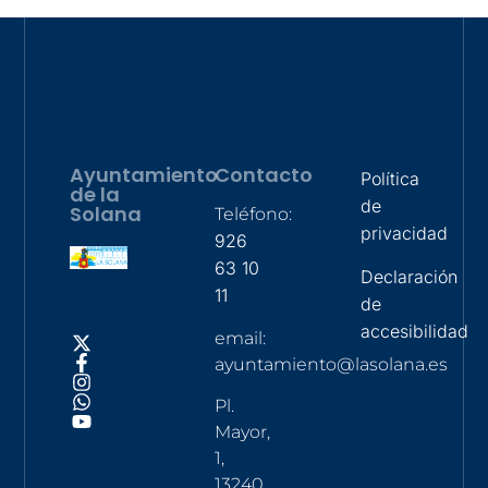
Ayuntamiento
Contacto
Política
de la
de
Solana
Teléfono:
privacidad
926
63 10
Declaración
11
de
accesibilidad
email:
ayuntamiento@lasolana.es
Pl.
Mayor,
1,
13240