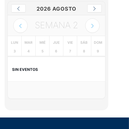
2026 AGOSTO
SEMANA
2
LUN
MAR
MIÉ
JUE
VIE
SÁB
DOM
3
4
5
6
7
8
9
SIN EVENTOS