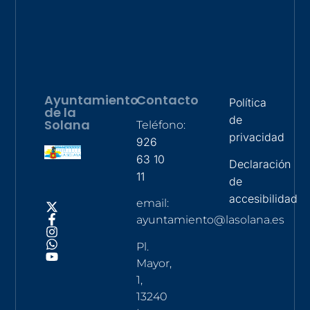
Ayuntamiento
Contacto
Política
de la
de
Solana
Teléfono:
privacidad
926
63 10
Declaración
11
de
accesibilidad
email:
ayuntamiento@lasolana.es
Pl.
Mayor,
1,
13240