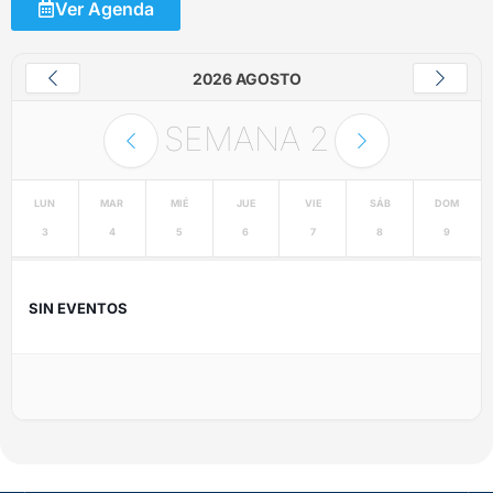
Ver Agenda
2026 AGOSTO
SEMANA
2
LUN
MAR
MIÉ
JUE
VIE
SÁB
DOM
3
4
5
6
7
8
9
SIN EVENTOS