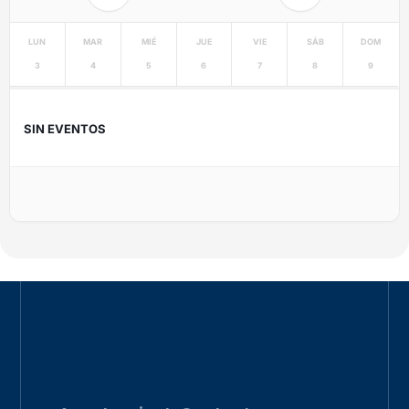
LUN
MAR
MIÉ
JUE
VIE
SÁB
DOM
3
4
5
6
7
8
9
SIN EVENTOS