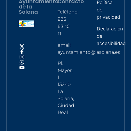
Ayuntamiento
Contacto
Política
de la
de
Solana
Teléfono:
privacidad
926
63 10
Declaración
11
de
accesibilidad
email:
ayuntamiento@lasolana.es
Pl.
Mayor,
1,
13240
La
Solana,
Ciudad
Real