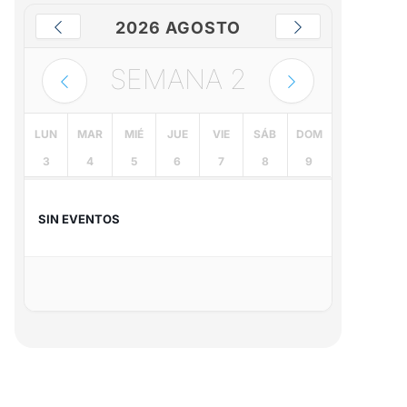
2026 AGOSTO
SEMANA
2
LUN
MAR
MIÉ
JUE
VIE
SÁB
DOM
3
4
5
6
7
8
9
SIN EVENTOS