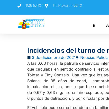
926 63 10 11
Pl. Mayor, 1 13240
A
Incidencias del turno de 
3 de diciembre de 2021
Noticias Policía
A las 0.00 horas, la patrulla de servicio in
que circulaba en sentido contrario al esti
Tolosa y Eloy Gonzalo. Una vez que los age
Solana, de 35 años de edad, comproba
intoxicación etílica, por lo que fue someti
de 0,67 y 0,63 mg/litro en aire espirado, 
6 puntos de detracción, y por circular por d
El vehículo pudo ser entregado a un familia