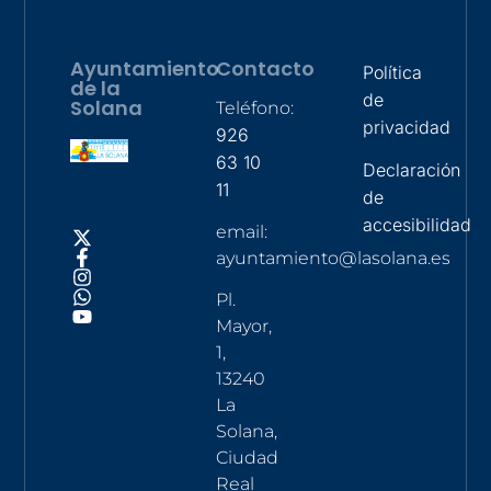
Ayuntamiento
Contacto
Política
de la
de
Solana
Teléfono:
privacidad
926
63 10
Declaración
11
de
accesibilidad
email:
ayuntamiento@lasolana.es
Pl.
Mayor,
1,
13240
La
Solana,
Ciudad
Real