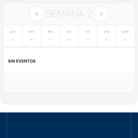
SEMANA
2
LUN
MAR
MIÉ
JUE
VIE
SÁB
DOM
3
4
5
6
7
8
9
SIN EVENTOS