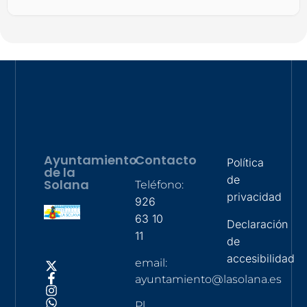
Ayuntamiento
Contacto
Política
de la
de
Solana
Teléfono:
privacidad
926
63 10
Declaración
11
de
accesibilidad
email:
ayuntamiento@lasolana.es
Pl.