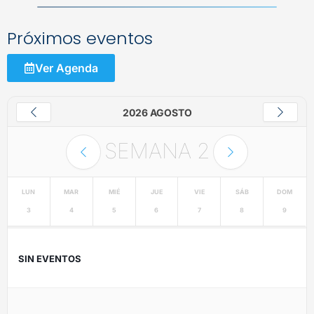
Próximos eventos
Ver Agenda
2026 AGOSTO
SEMANA
2
LUN
MAR
MIÉ
JUE
VIE
SÁB
DOM
3
4
5
6
7
8
9
SIN EVENTOS