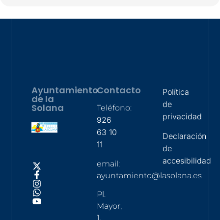
Ayuntamiento
Contacto
Política
de la
de
Solana
Teléfono:
privacidad
926
63 10
Declaración
11
de
accesibilidad
email:
ayuntamiento@lasolana.es
Pl.
Mayor,
1,