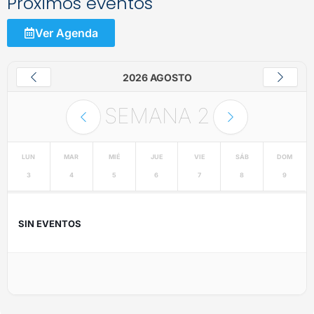
Próximos eventos
Ver Agenda
2026 AGOSTO
SEMANA
2
LUN
MAR
MIÉ
JUE
VIE
SÁB
DOM
3
4
5
6
7
8
9
SIN EVENTOS