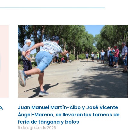
o,
Juan Manuel Martín-Albo y José Vicente
Ángel-Moreno, se llevaron los torneos de
feria de tángana y bolos
6 de agosto de 2026