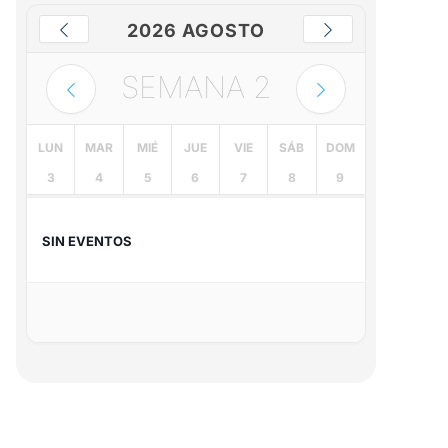
2026 AGOSTO
SEMANA
2
LUN
MAR
MIÉ
JUE
VIE
SÁB
DOM
3
4
5
6
7
8
9
SIN EVENTOS