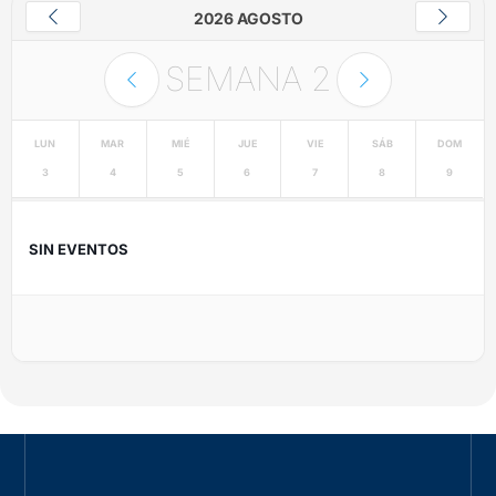
2026 AGOSTO
SEMANA
2
LUN
MAR
MIÉ
JUE
VIE
SÁB
DOM
3
4
5
6
7
8
9
SIN EVENTOS