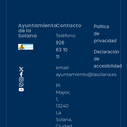
Ayuntamiento
Contacto
Política
de la
de
Solana
Teléfono:
privacidad
926
63 10
Declaración
11
de
accesibilidad
email:
ayuntamiento@lasolana.es
Pl.
Mayor,
1,
13240
La
Solana,
Ciudad