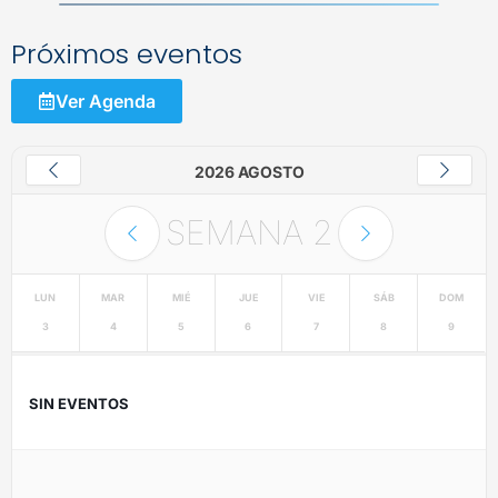
Próximos eventos
Ver Agenda
2026 AGOSTO
SEMANA
2
LUN
MAR
MIÉ
JUE
VIE
SÁB
DOM
3
4
5
6
7
8
9
SIN EVENTOS