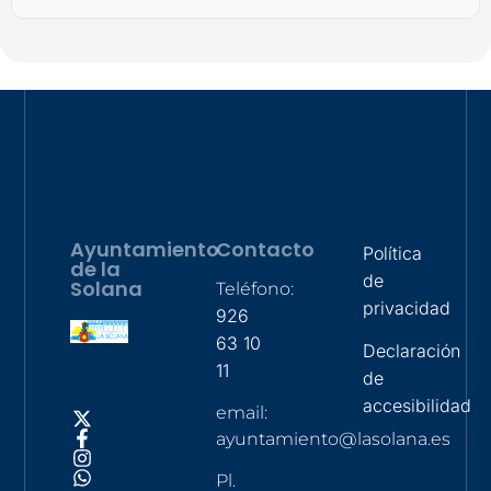
Ayuntamiento
Contacto
Política
de la
de
Solana
Teléfono:
privacidad
926
63 10
Declaración
11
de
accesibilidad
email:
ayuntamiento@lasolana.es
Pl.