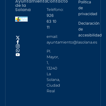
Ayuntamiento
Contacto
Política
de la
de
Solana
Teléfono:
privacidad
926
63 10
Declaración
11
de
accesibilidad
email:
ayuntamiento@lasolana.es
Pl.
Mayor,
1,
13240
La
Solana,
Ciudad
Real