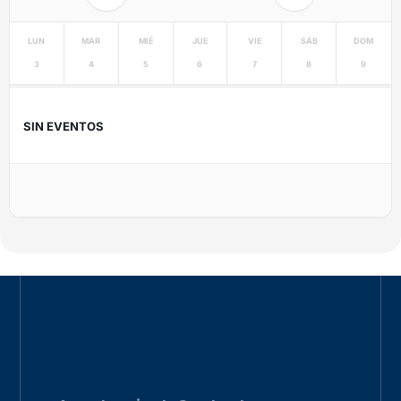
LUN
MAR
MIÉ
JUE
VIE
SÁB
DOM
3
4
5
6
7
8
9
SIN EVENTOS