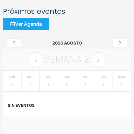
Próximos eventos
Ver Agenda
2026 AGOSTO
SEMANA
2
LUN
MAR
MIÉ
JUE
VIE
SÁB
DOM
3
4
5
6
7
8
9
SIN EVENTOS