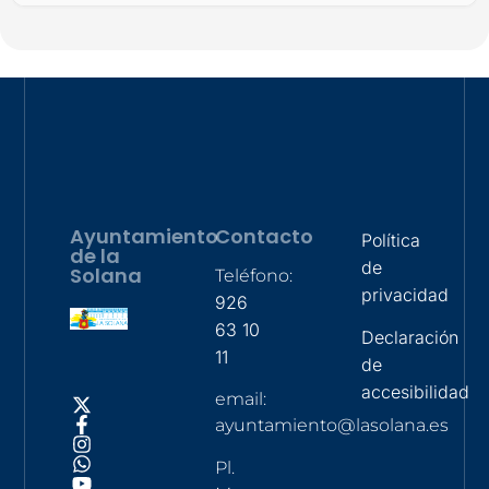
Ayuntamiento
Contacto
Política
de la
de
Solana
Teléfono:
privacidad
926
63 10
Declaración
11
de
accesibilidad
email:
ayuntamiento@lasolana.es
Pl.