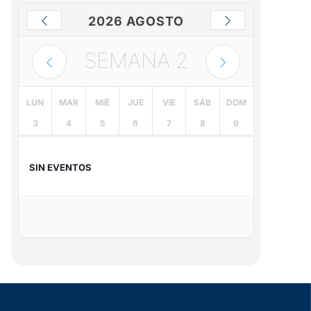
2026 AGOSTO
SEMANA
2
LUN
MAR
MIÉ
JUE
VIE
SÁB
DOM
3
4
5
6
7
8
9
SIN EVENTOS