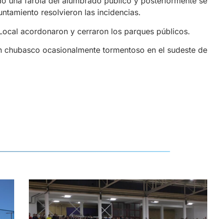
ando una farola del alumbrado público y posteriormente se
untamiento resolvieron las incidencias.
Local acordonaron y cerraron los parques públicos.
n chubasco ocasionalmente tormentoso en el sudeste de