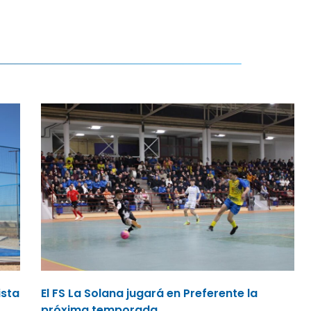
ista
El FS La Solana jugará en Preferente la
próxima temporada