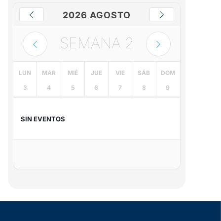
2026 AGOSTO
SEMANA
2
LUN
MAR
MIÉ
JUE
VIE
SÁB
DOM
3
4
5
6
7
8
9
SIN EVENTOS