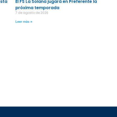
ista
El FS La Solana jugará en Preferente la
próxima temporada
7 de agosto de 2026
Leer más »