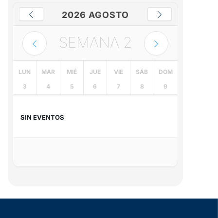
2026 AGOSTO
SEMANA
2
LUN
MAR
MIÉ
JUE
VIE
SÁB
DOM
3
4
5
6
7
8
9
SIN EVENTOS