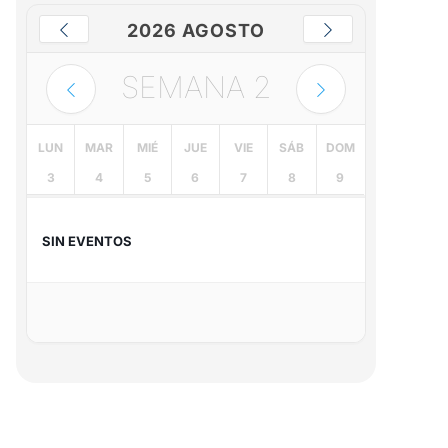
2026 AGOSTO
SEMANA
2
LUN
MAR
MIÉ
JUE
VIE
SÁB
DOM
3
4
5
6
7
8
9
SIN EVENTOS