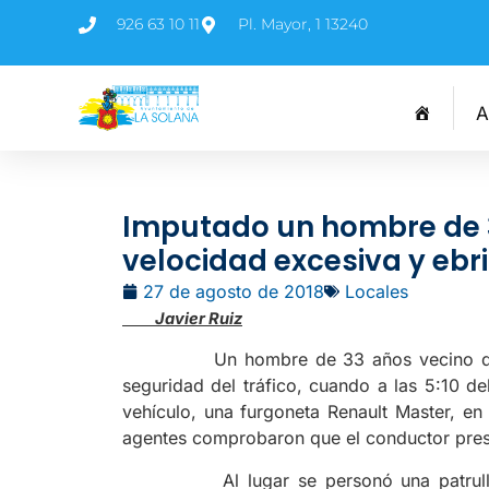
926 63 10 11
Pl. Mayor, 1 13240
A
Imputado un hombre de 3
velocidad excesiva y ebr
27 de agosto de 2018
Locales
Javier Ruiz
Un hombre de 33 años vecino de La So
seguridad del tráfico, cuando a las 5:10 del
vehículo, una furgoneta Renault Master, en
agentes comprobaron que el conductor prese
Al lugar se personó una patrulla de l