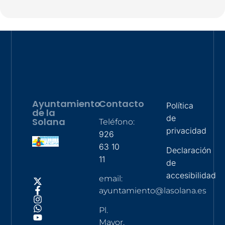
Ayuntamiento
Contacto
Política
de la
de
Solana
Teléfono:
privacidad
926
63 10
Declaración
11
de
accesibilidad
email:
ayuntamiento@lasolana.es
Pl.
Mayor,