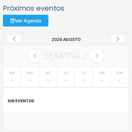
Próximos eventos
Ver Agenda
2026 AGOSTO
SEMANA
2
LUN
MAR
MIÉ
JUE
VIE
SÁB
DOM
3
4
5
6
7
8
9
SIN EVENTOS