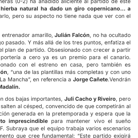
ñeras (0-2) ha añadido aliciente al partido de este
 hierba natural ha dado un giro copernicano… a
rarlo, pero su aspecto no tiene nada que ver con el
l entrenador amarillo,
Julián Falcón
, no ha ocultado
go pasado. Y más allá de los tres puntos, enfatiza el
 el plan de partido. Obsesionado con crecer a partir
 portería a cero ya es un premio para el canario.
sionado con el estreno en casa, pero también es
cón
, “una de las plantillas más completas y con uno
-La Mancha”, en referencia a
Jorge Cañete
.Vendrán
Madalín.
n dos bajas importantes,
Juli Cacho y Riveiro
, pero
e salten al césped, convencido de que competirán al
tación generada en la pretemporada y espera que la
nto imprescindible
para mantener vivo el sueño
F. Subraya que el equipo trabaja varios escenarios
mento que cree fundamental: “Este partido exigirá