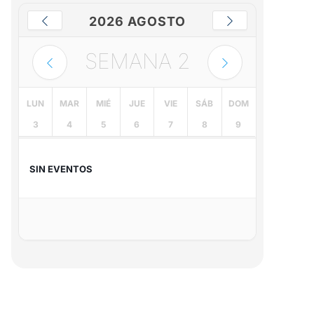
2026 AGOSTO
SEMANA
2
LUN
MAR
MIÉ
JUE
VIE
SÁB
DOM
3
4
5
6
7
8
9
SIN EVENTOS