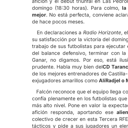
afición y el debut triunfal en Las Pedro
domingo (18:30 horas). Para colmo,
la
mejor
. No está perfecta, conviene acla
de hace pocos meses.
En declaraciones a
Radio Horizonte
, e
su satisfacción por la victoria del domin
trabajo de sus futbolistas para ejecutar
del balance defensivo, terminar con la
Ganar, no digamos. Por eso, está ilu
prudente. Habla muy bien del
CD Taran
de los mejores entrenadores de Castilla
exjugadores amarillos como
AlíRadjel o 
Falcón reconoce que el equipo llega co
confía plenamente en los futbolistas qu
más alto nivel. Pone en valor la expec
afición responda, aportando ese
alie
colectivo de crecer en esta Tercera RFE
tácticos y pide a sus jugadores un ele