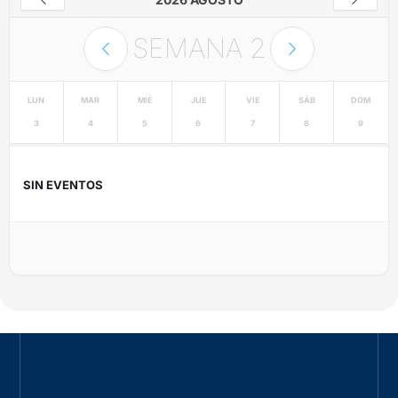
SEMANA
2
LUN
MAR
MIÉ
JUE
VIE
SÁB
DOM
3
4
5
6
7
8
9
SIN EVENTOS