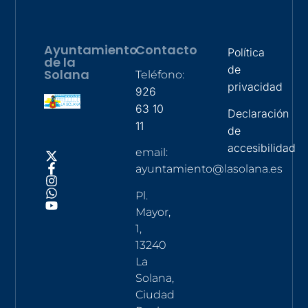
Ayuntamiento
Contacto
Política
de la
de
Solana
Teléfono:
privacidad
926
63 10
Declaración
11
de
accesibilidad
email:
ayuntamiento@lasolana.es
Pl.
Mayor,
1,
13240
La
Solana,
Ciudad