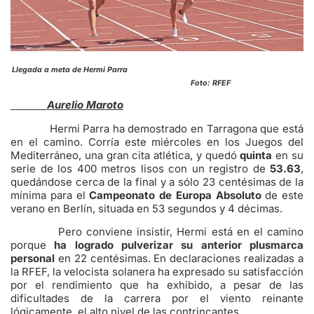
Llegada a meta de Hermi Parra
Foto: RFEF
Aurelio Maroto
Hermi Parra ha demostrado en Tarragona que está
en el camino. Corría este miércoles en los Juegos del
Mediterráneo, una gran cita atlética, y quedó
quinta
en su
serie de los 400 metros lisos con un registro de
53.63
,
quedándose cerca de la final y a sólo 23 centésimas de la
mínima para el
Campeonato de Europa Absoluto
de este
verano en Berlín, situada en 53 segundos y 4 décimas.
Pero conviene insistir, Hermi está en el camino
porque
ha logrado pulverizar su anterior plusmarca
personal
en 22 centésimas. En declaraciones realizadas a
la RFEF, la velocista solanera ha expresado su satisfacción
por el rendimiento que ha exhibido, a pesar de las
dificultades de la carrera por el viento reinante
lógicamente, el alto nivel de las contrincantes.