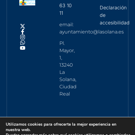
63 10
Declaración
11
de
accesibilidad
email:
ayuntamiento@lasolana.es
Pl.
Mayor,
1,
13240
La
Solana,
Ciudad
Real
Utilizamos cookies para ofrecerte la mejor experiencia en
nuestra web.