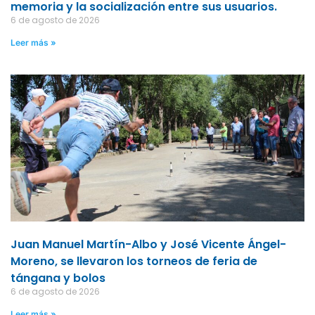
memoria y la socialización entre sus usuarios.
6 de agosto de 2026
Leer más »
Juan Manuel Martín-Albo y José Vicente Ángel-
Moreno, se llevaron los torneos de feria de
tángana y bolos
6 de agosto de 2026
Leer más »