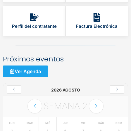
Perfil del contratante
Factura Electrónica
Próximos eventos
Ver Agenda
2026 AGOSTO
SEMANA
2
LUN
MAR
MIÉ
JUE
VIE
SÁB
DOM
3
4
5
6
7
8
9