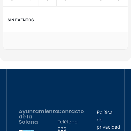
SIN EVENTOS
Ayuntamiento
Contacto
Política
de la
de
Solana
Teléfono:
privacidad
926