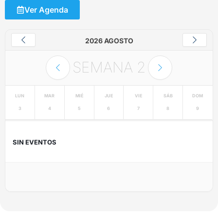
Ver Agenda
2026 AGOSTO
SEMANA
2
LUN
MAR
MIÉ
JUE
VIE
SÁB
DOM
3
4
5
6
7
8
9
SIN EVENTOS