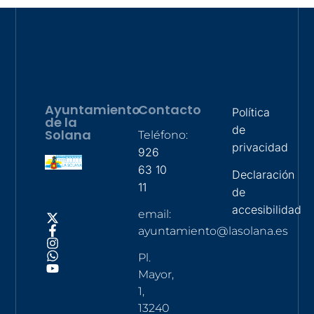
Ayuntamiento
Contacto
Política
de la
de
Solana
Teléfono:
privacidad
926
63 10
Declaración
11
de
accesibilidad
email:
ayuntamiento@lasolana.es
Pl.
Mayor,
1,
13240