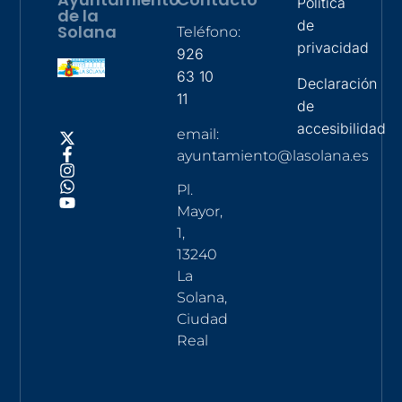
Política
de la
de
Solana
Teléfono:
privacidad
926
63 10
Declaración
11
de
accesibilidad
email:
ayuntamiento@lasolana.es
Pl.
Mayor,
1,
13240
La
Solana,
Ciudad
Real