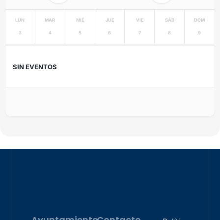
LUN
MAR
MIÉ
JUE
VIE
SÁB
DOM
3
4
5
6
7
8
9
SIN EVENTOS
Ayuntamiento
Contacto