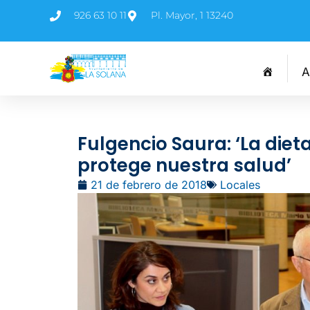
926 63 10 11
Pl. Mayor, 1 13240
A
Fulgencio Saura: ‘La die
protege nuestra salud’
21 de febrero de 2018
Locales