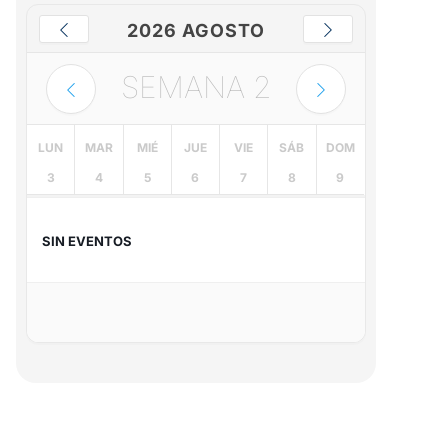
2026 AGOSTO
SEMANA
2
LUN
MAR
MIÉ
JUE
VIE
SÁB
DOM
3
4
5
6
7
8
9
SIN EVENTOS