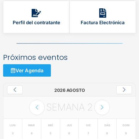
Perfil del contratante
Factura Electrónica
Próximos eventos
Ver Agenda
2026 AGOSTO
SEMANA
2
LUN
MAR
MIÉ
JUE
VIE
SÁB
DOM
3
4
5
6
7
8
9