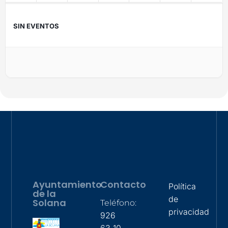
SIN EVENTOS
Ayuntamiento
Contacto
Política
de la
de
Solana
Teléfono:
privacidad
926