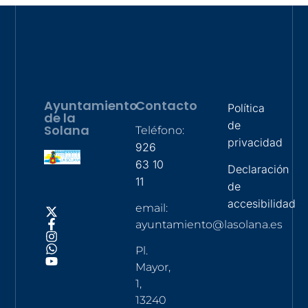
Ayuntamiento
Contacto
Política
de la
de
Solana
Teléfono:
privacidad
926
63 10
Declaración
11
de
accesibilidad
email:
ayuntamiento@lasolana.es
Pl.
Mayor,
1,
13240