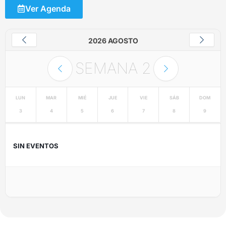
Ver Agenda
2026 AGOSTO
SEMANA
2
LUN
MAR
MIÉ
JUE
VIE
SÁB
DOM
3
4
5
6
7
8
9
SIN EVENTOS