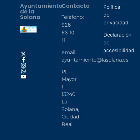
Ayuntamiento
Contacto
Política
de la
de
Solana
Teléfono:
privacidad
926
63 10
Declaración
11
de
accesibilidad
email:
ayuntamiento@lasolana.es
Pl.
Mayor,
1,
13240
La
Solana,
Ciudad
Real