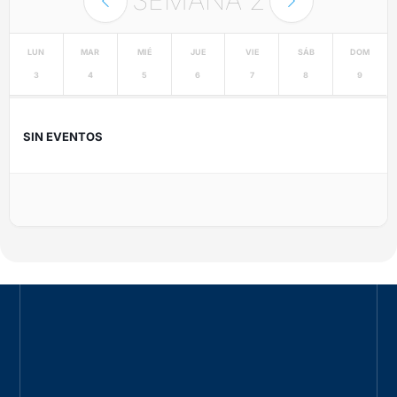
LUN
MAR
MIÉ
JUE
VIE
SÁB
DOM
3
4
5
6
7
8
9
SIN EVENTOS