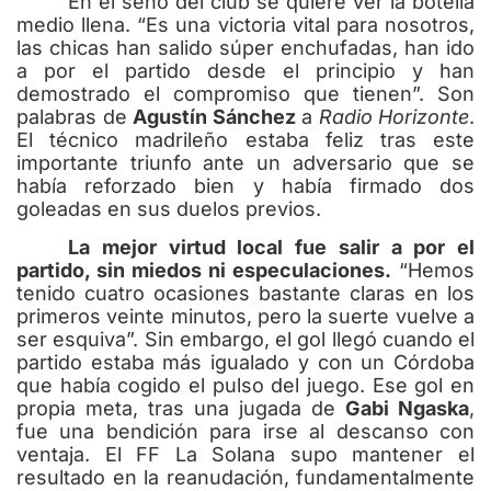
En el seno del club se quiere ver la botella
medio llena. “Es una victoria vital para nosotros,
las chicas han salido súper enchufadas, han ido
a por el partido desde el principio y han
demostrado el compromiso que tienen”. Son
palabras de
Agustín Sánchez
a
Radio Horizonte
.
El técnico madrileño estaba feliz tras este
importante triunfo ante un adversario que se
había reforzado bien y había firmado dos
goleadas en sus duelos previos.
La mejor virtud local fue salir a por el
partido, sin miedos ni especulaciones.
“Hemos
tenido cuatro ocasiones bastante claras en los
primeros veinte minutos, pero la suerte vuelve a
ser esquiva”. Sin embargo, el gol llegó cuando el
partido estaba más igualado y con un Córdoba
que había cogido el pulso del juego. Ese gol en
propia meta, tras una jugada de
Gabi Ngaska
,
fue una bendición para irse al descanso con
ventaja.
El FF La Solana supo mantener el
resultado en la reanudación, fundamentalmente